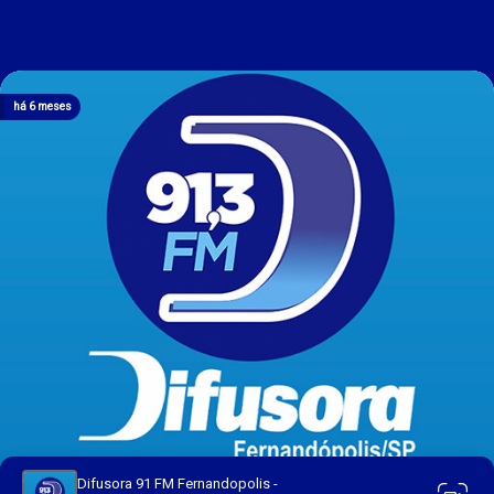
há 6 meses
Difusora 91 FM Fernandopolis -